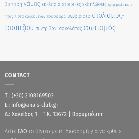
γάμος
βάπτιση
εκκλησία
εταιρικές εκδηλώσεις
κοπή
ημερομηνία
στολισμός-
σερβιριστό
πίτας
λίστα καλεσμένων
προσφορά
τραπεζιού
φωτισμός
συντριβάνι σοκολάτας
CONTACT
Τ.: (+30) 2108169503
Ε.: info@anais-club.gr
Δ.: Χαλκίδος 1 | Τ.Κ. 13672 | Βαρυμπόμπη
Δείτε
ΕΔΩ
το βίντεο με τη διαδρομή για να έρθετε,