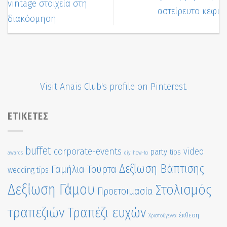
vintage στοιχεία στη
αστείρευτο κέφι
διακόσμηση
Visit Anais Club's profile on Pinterest.
ΕΤΙΚΈΤΕΣ
buffet
corporate-events
video
party
tips
awards
diy
how-to
Δεξίωση Βάπτισης
Γαμήλια Τούρτα
wedding tips
Δεξίωση Γάμου
Στολισμός
Προετοιμασία
τραπεζιών
Τραπέζι ευχών
έκθεση
Χριστούγεννα