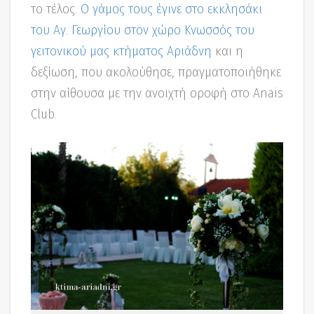
το τέλος.
Ο γάμος τους έγινε στο εκκλησάκι
του Αγ. Γεωργίου στον χώρο Κνωσσός του
γειτονικού μας κτήματος Αριάδνη
και η
δεξίωση, που ακολούθησε, πραγματοποιήθηκε
στην αίθουσα με την ανοιχτή οροφή στο Anais
Club.