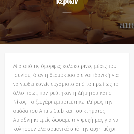
κεριών
Μια από τις όμορφες καλοκαιρινές μέρες του
Ιουνίου, όταν η θερμοκρασία είναι ιδανική για
να νιώθει κανείς ευχάριστα από το πρωί ως το
άλλο πρωί, παντρεύτηκαν η Δήμητρα και ο
Νίκος. Το ζευγάρι εμπιστεύτηκε πλήρως την
ομάδα του Anais Club και του κτήματος
Αριάδνη κι εμείς δώσαμε την ψυχή μας για να
κυλήσουν όλα αρμονικά από την αρχή μέχρι