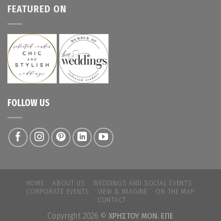
FEATURED ON
FOLLOW US
HOME
ABOUT US
WEDDINGS AND SOCIAL EVENTS
CORPORATE EVENTS
VIEW & IMAGINE
ON THE MAP
CONTACT
Copyright 2026 ©
ΧΡΗΣΤΟΥ ΜΟΝ. ΕΠΕ