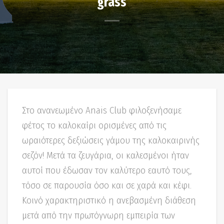
grass
Στο ανανεωμένο Anais Club φιλοξενήσαμε
φέτος το καλοκαίρι ορισμένες από τις
ωραιότερες δεξιώσεις γάμου της καλοκαιρινής
σεζόν! Μετά τα ζευγάρια, οι καλεσμένοι ήταν
αυτοί που έδωσαν τον καλύτερο εαυτό τους,
τόσο σε παρουσία όσο και σε χαρά και κέφι.
Κοινό χαρακτηριστικό η ανεβασμένη διάθεση
μετά από την πρωτόγνωρη εμπειρία των