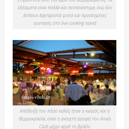
εδέσματα είναι πολλά και πεντανόστιμα, ενώ δεν
λείπουν λαχταριστά ψητά και προσεγμένες
συνταγές στο live cooking stand
Απόδειξη του πόσο καλός ήταν ο καιρός και η
θερμοκρασία, είναι η ανοιχτή οροφή του Anais
Club μέχρι αργά το βράδυ