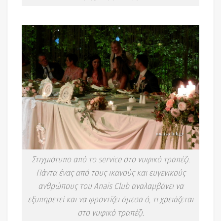
Στιγμιότυπο από το service στο νυφικό τραπέζι.
Πάντα ένας από τους ικανούς και ευγενικούς
ανθρώπους του Anais Club αναλαμβάνει να
εξυπηρετεί και να φροντίζει άμεσα ό, τι χρειάζεται
στο νυφικό τραπέζι.