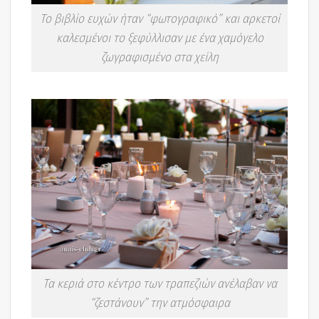
Το βιβλίο ευχών ήταν “φωτογραφικό” και αρκετοί
καλεσμένοι το ξεφύλλισαν με ένα χαμόγελο
ζωγραφισμένο στα χείλη
Τα κεριά στο κέντρο των τραπεζιών ανέλαβαν να
“ζεστάνουν” την ατμόσφαιρα