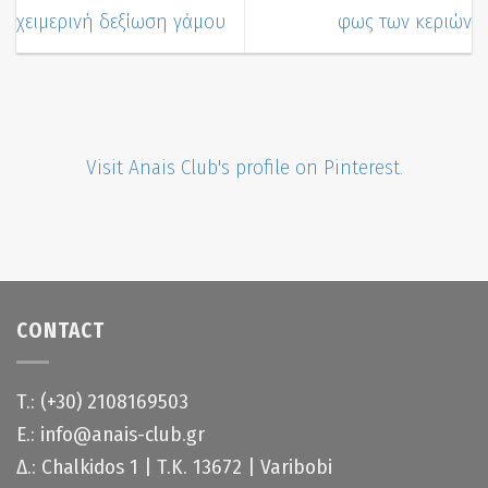
χειμερινή δεξίωση γάμου
φως των κεριών
Visit Anais Club's profile on Pinterest.
CONTACT
Τ.: (+30) 2108169503
Ε.: info@anais-club.gr
Δ.: Chalkidos 1 | Τ.Κ. 13672 | Varibobi