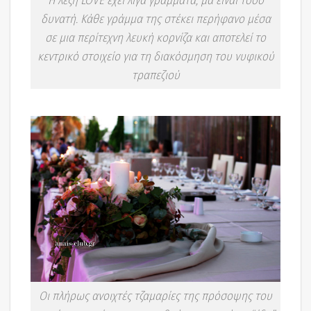
Η λέξη LOVE έχει λίγα γράμματα, μα είναι τόσο
δυνατή. Κάθε γράμμα της στέκει περήφανο μέσα
σε μια περίτεχνη λευκή κορνίζα και αποτελεί το
κεντρικό στοιχείο για τη διακόσμηση του νυφικού
τραπεζιού
Οι πλήρως ανοιχτές τζαμαρίες της πρόσοψης του