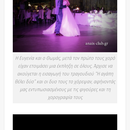
Η Ευγενία και ο Θωμάς, μετά τον πρώτο τους χορό
είχαν ετοιμάσει μια έκπληξη σε όλους. Άρχισε να
ακούγεται η εισαγωγή του τραγουδιού “Η αγάπη
θέλει δύο” και οι δυο τους το χόρεψαν, αφήνοντάς
μας εντυπωσιασμένους με τις φιγούρες και τη
χορογραφία τους