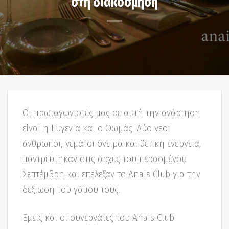
στη διακόσμηση
Οι πρωταγωνιστές μας σε αυτή την ανάρτηση
είναι η Ευγενία και ο Θωμάς. Δύο νέοι
άνθρωποι, γεμάτοι όνειρα και θετική ενέργεια,
παντρεύτηκαν στις αρχές του περασμένου
Σεπτέμβρη και επέλεξαν το Anais Club για την
δεξίωση του γάμου τους.
Εμείς και οι συνεργάτες του Anais Club