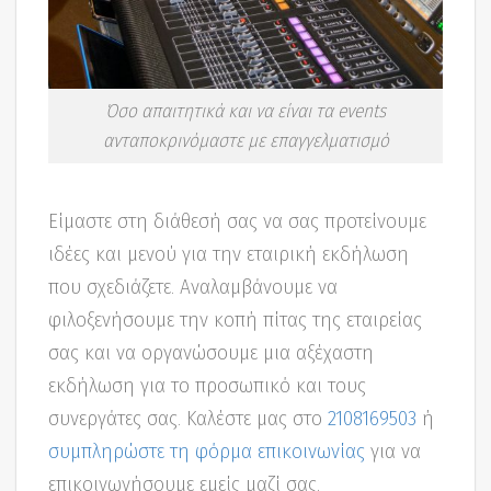
Όσο απαιτητικά και να είναι τα events
ανταποκρινόμαστε με επαγγελματισμό
Είμαστε στη διάθεσή σας να σας προτείνουμε
ιδέες και μενού για την εταιρική εκδήλωση
που σχεδιάζετε. Αναλαμβάνουμε να
φιλοξενήσουμε την κοπή πίτας της εταιρείας
σας και να οργανώσουμε μια αξέχαστη
εκδήλωση για το προσωπικό και τους
συνεργάτες σας. Καλέστε μας στο
2108169503
ή
συμπληρώστε τη φόρμα επικοινωνίας
για να
επικοινωνήσουμε εμείς μαζί σας.