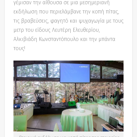
γέμισαν την αίθουσα σε μια μεσημεριανή
εκδήλωση που περιελάμβανε την κοπή πίτας,
τις βραβεύσεις, φαγητό και ψυχαγωγία με τους
μετρ του είδους Λευτέρη Ελευθερίου,
Αλκιβιάδη Κωνσταντόπουλο και την μπάντα
τους!