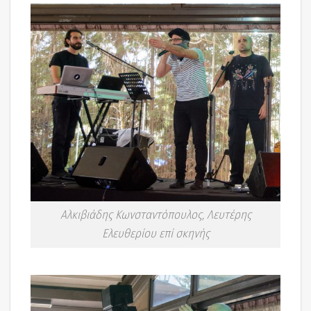
Αλκιβιάδης Κωνσταντόπουλος, Λευτέρης
Ελευθερίου επί σκηνής