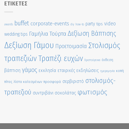
ΕΤΙΚΈΤΕΣ
buffet
corporate-events
video
party
tips
awards
diy
how-to
Δεξίωση Βάπτισης
Γαμήλια Τούρτα
wedding tips
Δεξίωση Γάμου
Στολισμός
Προετοιμασία
τραπεζιών
Τραπέζι ευχών
έκθεση
Χριστούγεννα
γάμος
βάπτιση
εκκλησία
εταιρικές εκδηλώσεις
κοπή
ημερομηνία
στολισμός-
σερβιριστό
πίτας
λίστα καλεσμένων
προσφορά
τραπεζιού
φωτισμός
συντριβάνι σοκολάτας