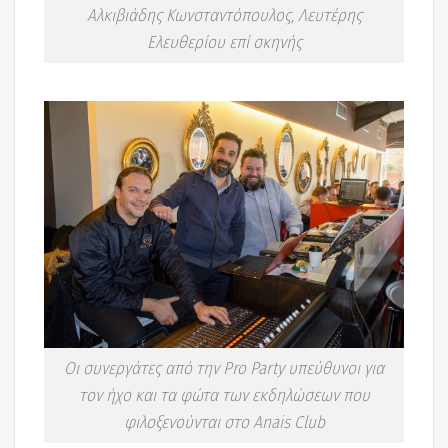
Αλκιβιάδης Κωνσταντόπουλος, Λευτέρης
Ελευθερίου επί σκηνής
Οι συνεργάτες από την Pro Party υπεύθυνοι για
τον ήχο και τα φώτα των εκδηλώσεων που
φιλοξενούνται στο Anais Club