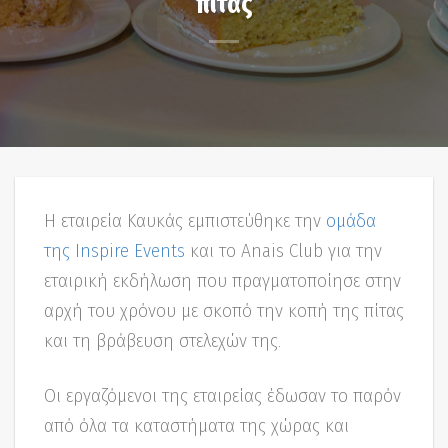
πίτας
Η εταιρεία Καυκάς εμπιστεύθηκε την
ομάδα
της Inspire Events
και το Anais Club για την
εταιρική εκδήλωση που πραγματοποίησε στην
αρχή του χρόνου με σκοπό την κοπή της πίτας
και τη βράβευση στελεχών της.
Οι εργαζόμενοι της εταιρείας έδωσαν το παρόν
από όλα τα καταστήματα της χώρας και