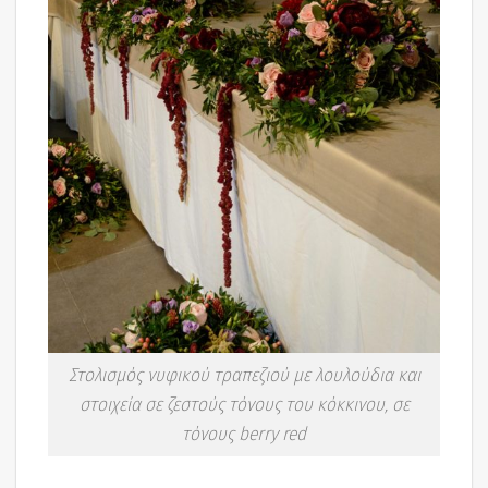
Στολισμός νυφικού τραπεζιού με λουλούδια και
στοιχεία σε ζεστούς τόνους του κόκκινου, σε
τόνους berry red