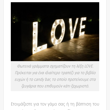
Φωτεινά γράμματα σχηματίζουν τη λέξη LOVE.
Πρόκειται για ένα ιδιαίτερο τραπέζι για το βιβλίο
ευχών ή το candy bar, το οποίο προτείνουμε στα
ζευγάρια που επιθυμούν κάτι ξεχωριστό.
Ετοιμάζεστε για τον γάμο σας ή τη βάπτιση του