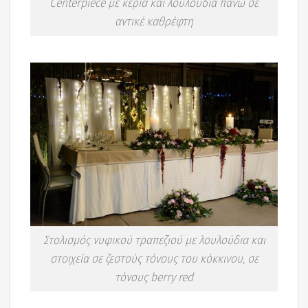
Centerpiece με κεριά και λουλούδια πάνω σε
αντικέ καθρέφτη
Στολισμός νυφικού τραπεζιού με λουλούδια και
στοιχεία σε ζεστούς τόνους του κόκκινου, σε
τόνους berry red