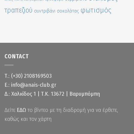
τραπεζιού
φωτισμός
συντριβάνι σοκολάτας
CONTACT
Τ.: (+30) 2108169503
Ε.: info@anais-club.gr
Δ.: Χαλκίδος 1 | Τ.Κ. 13672 | Βαρυμπόμπη
Δείτε
ΕΔΩ
το βίντεο με τη διαδρομή για να έρθετε,
καθώς και τον χάρτη