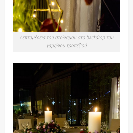
Λεπτομέρεια του στολισμού στο backdrop του
γαμήλιου τραπεζιού