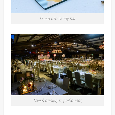
Γλυκά στο candy bar
Γενική άποψη της αίθουσας