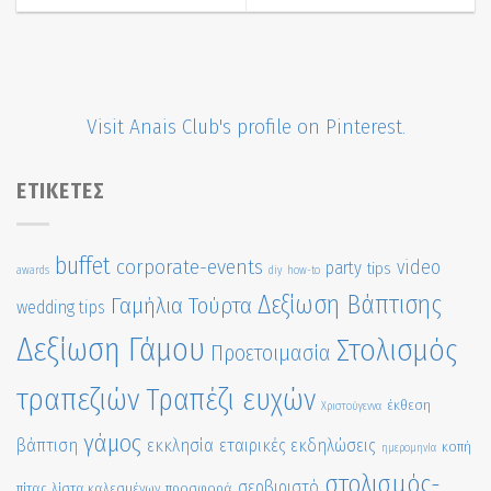
Visit Anais Club's profile on Pinterest.
ΕΤΙΚΈΤΕΣ
buffet
corporate-events
video
party
tips
awards
diy
how-to
Δεξίωση Βάπτισης
Γαμήλια Τούρτα
wedding tips
Δεξίωση Γάμου
Στολισμός
Προετοιμασία
τραπεζιών
Τραπέζι ευχών
έκθεση
Χριστούγεννα
γάμος
βάπτιση
εκκλησία
εταιρικές εκδηλώσεις
κοπή
ημερομηνία
στολισμός-
σερβιριστό
πίτας
λίστα καλεσμένων
προσφορά