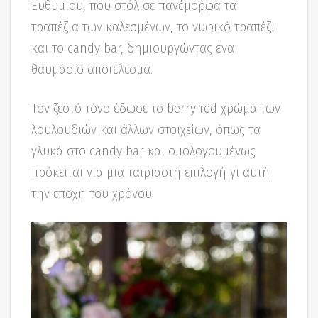
Ευθυμίου, που στόλισε πανέμορφα τα
τραπέζια των καλεσμένων, το νυφικό τραπέζι
και το candy bar, δημιουργώντας ένα
θαυμάσιο αποτέλεσμα.
Τον ζεστό τόνο έδωσε το berry red χρώμα των
λουλουδιών και άλλων στοιχείων, όπως τα
γλυκά στο candy bar και ομολογουμένως
πρόκειται για μια ταιριαστή επιλογή γι αυτή
την εποχή του χρόνου.