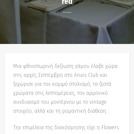
red
Μια φθινοπωρινή δεξίωση γάμου έλαβε χώρα
στις αρχές Σεπτέμβρη στο Anais Club και
ξεχώρισε για τον κομψό στολισμό, τα ζεστά
χρώματα στις λεπτομέρειες, τον αρμονικό
συνδυασμό του μοντέρνου με το vintage
στοιχείο, αλλά και τη ρομαντική διάθεση.
Την επιμέλεια της διακόσμησης είχε η Flowers