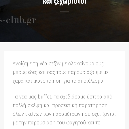
και ξεχωριστοί
Ανοίξαμε τη νέα σεζόν με ολοκαίνουριους
μπουφέδες και σας τους παρουσιάζουμε με
χαρά και ικανοποίηση για το αποτέλεσμα!
Τα νέα μας buffet, τα σχεδιάσαμε ύστερα από
πολλή σκέψη και προσεκτική παρατήρηση
όλων εκείνων των παραμέτρων που σχετίζονται
με την παρουσίαση του φαγητού και το