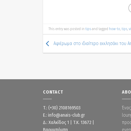
This entry was posted in
tips
and tagged
how-to
,
tips
,
v
Αφιέρωμα στο ιδιαίτερο εκκλησάκι του An
CONTACT
ABO
Τ.: (+30) 2108169503
Ένας
Ε.: info@anais-club.gr
loun
Δ.: Χαλκίδος 1 | Τ.Κ. 13672 |
προο
Βαρυμπόμπη
even