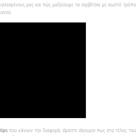
 καλεσμένους μας και πώς μαζεύουμε τα σερβίτσια με σωστό τρόπο
μενού.
tips
που κάνουν την διαφορά, είμαστε σίγουροι πως στο τέλος του