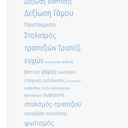
Δεξίωση Βάπτισης
Δεξίωση Γάμου
Προετοιμασία
Στολισμός
τραπεζιών
Τραπέζι
ευχών
έκθεση
Χριστούγεννα
γάμος
βάπτιση
εκκλησία
εταιρικές εκδηλώσεις
ημερομηνία
κοπή πίτας
λίστα καλεσμένων
σερβιριστό
προσφορά
στολισμός-τραπεζιού
συντριβάνι σοκολάτας
φωτισμός