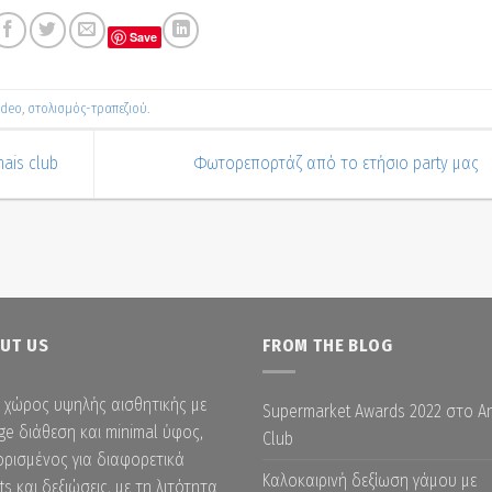
Save
ideo
,
στολισμός-τραπεζιού
.
ais club
Φωτορεπορτάζ από το ετήσιο party μας
UT US
FROM THE BLOG
 χώρος υψηλής αισθητικής με
Supermarket Awards 2022 στο A
ge διάθεση και minimal ύφος,
Club
ρισμένος για διαφορετικά
Καλοκαιρινή δεξίωση γάμου με
ts και δεξιώσεις, με τη λιτότητα