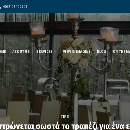
+302108169503
OME
ABOUT US
SERVICES
VIEW & IMAGINE
BLOG
ON THE M
TIPS
στρώνεται σωστά το τραπέζι για ένα 