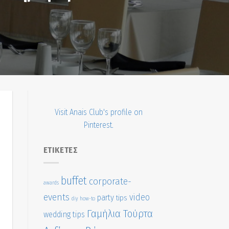
Visit Anais Club's profile on
Pinterest.
ΕΤΙΚΈΤΕΣ
buffet
corporate-
awards
events
video
party
tips
diy
how-to
Γαμήλια Τούρτα
wedding tips