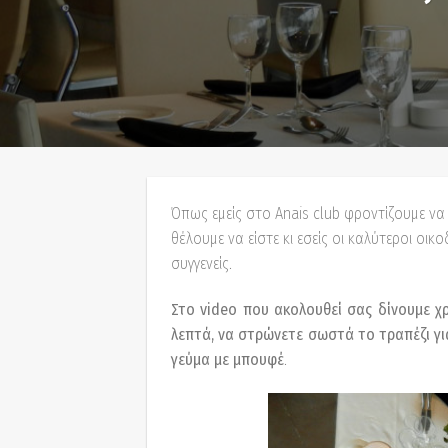
Όπως εμείς στο Anais club φροντίζουμε να 
θέλουμε να είστε κι εσείς οι καλύτεροι ο
συγγενείς.
Στο video που ακολουθεί σας δίνουμε χ
λεπτά, να στρώνετε σωστά το τραπέζι για 
γεύμα με μπουφέ
.