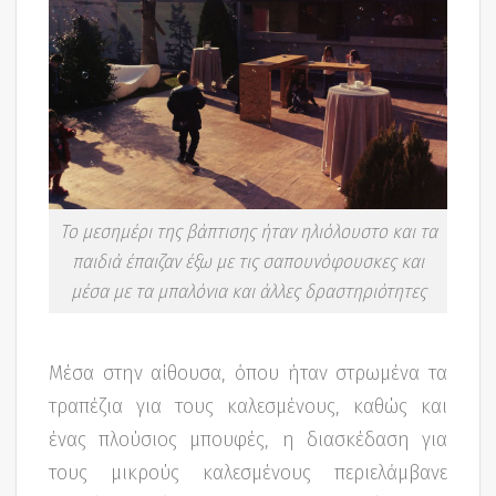
Το μεσημέρι της βάπτισης ήταν ηλιόλουστο και τα
παιδιά έπαιζαν έξω με τις σαπουνόφουσκες και
μέσα με τα μπαλόνια και άλλες δραστηριότητες
Μέσα στην αίθουσα, όπου ήταν στρωμένα τα
τραπέζια για τους καλεσμένους, καθώς και
ένας πλούσιος μπουφές, η διασκέδαση για
τους μικρούς καλεσμένους περιελάμβανε