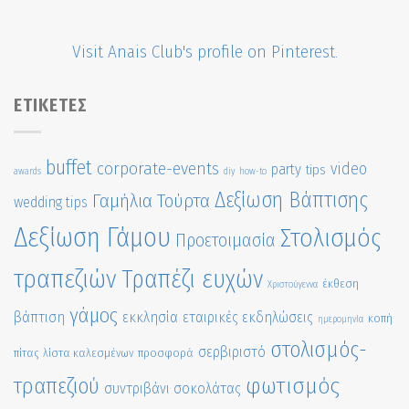
Visit Anais Club's profile on Pinterest.
ΕΤΙΚΈΤΕΣ
buffet
corporate-events
video
party
tips
awards
diy
how-to
Δεξίωση Βάπτισης
Γαμήλια Τούρτα
wedding tips
Δεξίωση Γάμου
Στολισμός
Προετοιμασία
τραπεζιών
Τραπέζι ευχών
έκθεση
Χριστούγεννα
γάμος
βάπτιση
εκκλησία
εταιρικές εκδηλώσεις
κοπή
ημερομηνία
στολισμός-
σερβιριστό
πίτας
λίστα καλεσμένων
προσφορά
τραπεζιού
φωτισμός
συντριβάνι σοκολάτας