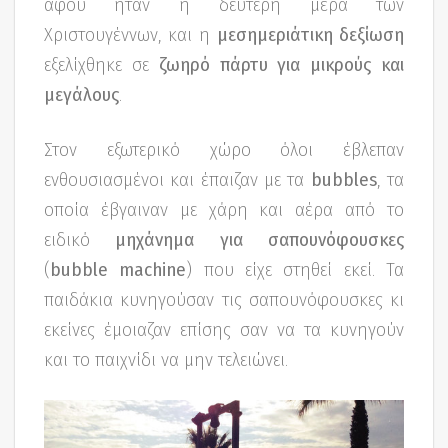
αφού ήταν η δεύτερη μέρα των
Χριστουγέννων, και η
μεσημεριάτικη δεξίωση
εξελίχθηκε σε
ζωηρό πάρτυ για μικρούς και
μεγάλους
.
Στον εξωτερικό χώρο όλοι έβλεπαν
ενθουσιασμένοι και έπαιζαν με τα
bubbles
, τα
οποία έβγαιναν με χάρη και αέρα από το
ειδικό
μηχάνημα για σαπουνόφουσκες
(
bubble machine
) που είχε στηθεί εκεί. Τα
παιδάκια κυνηγούσαν τις σαπουνόφουσκες κι
εκείνες έμοιαζαν επίσης σαν να τα κυνηγούν
και το παιχνίδι να μην τελειώνει.