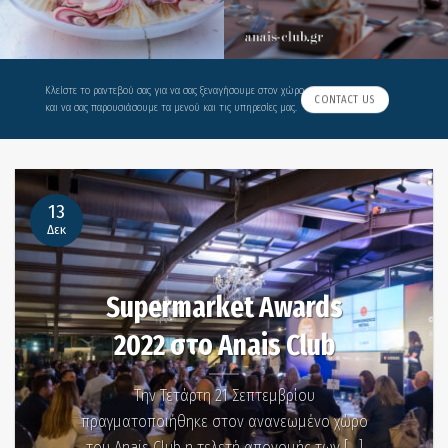
Κλείστε το ραντεβού σας για να σας ξεναγήσουμε στον χώρο
CONTACT US
και να σας παρουσιάσουμε τα μενού και τις υπηρεσίες μας.
13
Δεκ
NEWS
Supermarket Awards
2022 στο Anais Club
Την Τετάρτη 21 Σεπτεμβρίου
πραγματοποιήθηκε στον ανανεωμένο χώρο
του Anais Club η τελετή απονομής των [...]