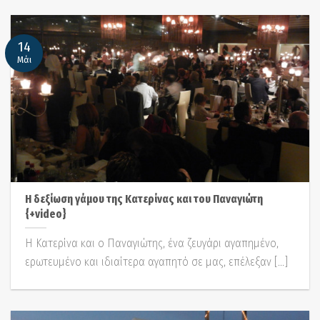
14
Μάι
Η δεξίωση γάμου της Κατερίνας και του Παναγιώτη
{+video}
Η Κατερίνα και ο Παναγιώτης, ένα ζευγάρι αγαπημένο,
ερωτευμένο και ιδιαίτερα αγαπητό σε μας, επέλεξαν [...]