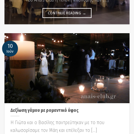
CONTINUE READING
→
10
Ιούν
Δεξίωση γάμου με ρομαντικό ύφος
Η Γιώτα και ο Βασίλης παντρεύτηκαν με το που
καλωσορίσαμε τον Μάη και επέλεξαν το [...]