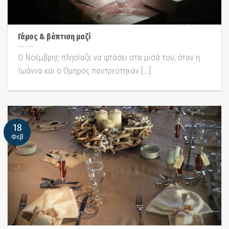
Γάμος & βάπτιση μαζί
Ο Νοέμβρης πλησίαζε να φτάσει στα μισά του, όταν η
Ιωάννα και ο Όμηρος παντρεύτηκαν [...]
18
Φεβ