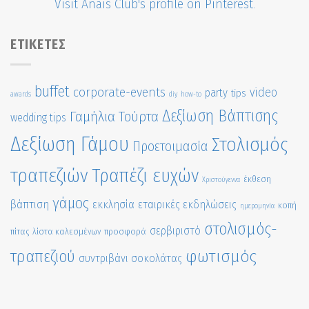
Visit Anais Club's profile on Pinterest.
ΕΤΙΚΈΤΕΣ
buffet
corporate-events
video
party
tips
awards
diy
how-to
Δεξίωση Βάπτισης
Γαμήλια Τούρτα
wedding tips
Δεξίωση Γάμου
Στολισμός
Προετοιμασία
τραπεζιών
Τραπέζι ευχών
έκθεση
Χριστούγεννα
γάμος
βάπτιση
εκκλησία
εταιρικές εκδηλώσεις
κοπή
ημερομηνία
στολισμός-
σερβιριστό
πίτας
λίστα καλεσμένων
προσφορά
τραπεζιού
φωτισμός
συντριβάνι σοκολάτας