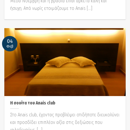
Μέσα Νοέμβρη και η βραδιά είναι αρκετά καλή και
ήσυχη. Από νωρίς ετοιμάζουμε το Anais [...]
04
Φεβ
Η σουίτα του Anais club
Στο Anais club, έχοντας προβλέψει οτιδήποτε διευκολύνει
και προσδίδει επιπλέον αξία στις δεξιώσεις που
φιλοξενούμε, [...]