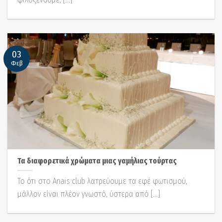
03
Φεβ
Τα διαφορετικά χρώματα μιας γαμήλιας τούρτας
Το ότι στο Anais club λατρεύουμε τα εφέ φωτισμού,
μάλλον είναι πλέον γνωστό, ύστερα από [...]