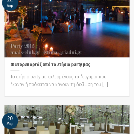
24
Απρ
Φωτορεπορτάζ από το ετήσιο party μας
Το ετήσιο party με καλεσμένους τα ζευγάρια που
έκαναν ή πρόκειται να κάνουν τη δεξίωση του [...]
20
Μαρ