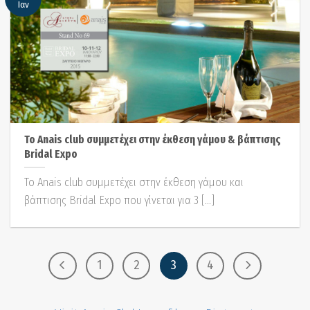
Ιαν
Το Anais club συμμετέχει στην έκθεση γάμου & βάπτισης
Bridal Expo
Το Anais club συμμετέχει στην έκθεση γάμου και
βάπτισης Bridal Expo που γίνεται για 3 [...]
1
2
3
4