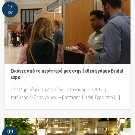
17
Ιαν
Εικόνες από το περίπτερό μας στην έκθεση γάμου Bridal
Expo
Ολοκληρώθηκε τη Δευτέρα 12 Ιανουαρίου 2015 η
τριήμερη έκθεση γάμου – βάπτισης Bridal Expo στο [...]
09